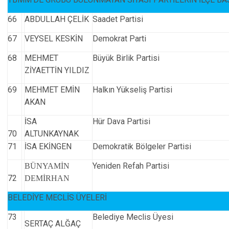
66
ABDULLAH ÇELİK
Saadet Partisi
67
VEYSEL KESKİN
Demokrat Parti
68
MEHMET
Büyük Birlik Partisi
ZİYAETTİN YILDIZ
69
MEHMET EMİN
Halkın Yükseliş Partisi
AKAN
İSA
Hür Dava Partisi
70
ALTUNKAYNAK
71
İSA EKİNGEN
Demokratik Bölgeler Partisi
Yeniden Refah Partisi
BÜNYAMİN
72
DEMİRHAN
BELEDİYE MECLİS ÜYELERİ
73
Belediye Meclis Üyesi
SERTAÇ ALĞAÇ