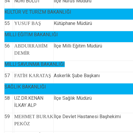
54
NURİ BULUT
İlçe Nüfus Müdürü
KÜLTÜR VE TURİZM BAKANLIĞI
55
Kütüphane Müdürü
YUSUF BAŞ
MİLLİ EĞİTİM BAKANLIĞI
56
İlçe Milli Eğitim Müdürü
ABDURRAHİM
DEMİR
MİLLİ SAVUNMA BAKANLIĞI
57
Askerlik Şube Başkanı
FATİH KARATAŞ
SAĞLIK BAKANLIĞI
58
UZ.DR.KENAN
İlçe Sağlık Müdürü
İLKAY ALP
59
İlçe Devlet Hastanesi Başhekimi
MEHMET BURAK
PEKÖZ