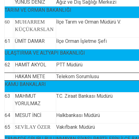
YUNUS DENİZ
Ağız ve Diş Sağlığı Merkezi
TARIM VE ORMAN BAKANLIĞI
İlçe Tarım ve Orman Müdürü V.
60
MUHARREM
KÜÇÜKARSLAN
61
ÜMİT DAMAR
İlçe Orman İşletme Şefi
ULAŞTIRMA VE ALTYAPI BAKANLIĞI
62
HAMİT AKYOL
PTT Mü
HAKAN METE
Telekom Sorumlusu
KAMU BANKALARI
63
MAHMUT
T.C. Ziraat Bankası Müdürü
YORULMAZ
64
MESUT İNCİ
Halkbankası Müdürü
65
Vakıfbank Müdürü
SEVİLAY ÖZER
TBMM'DE GRUBU BULUNMAYAN SİYASI PARTİLERİN İLÇE B