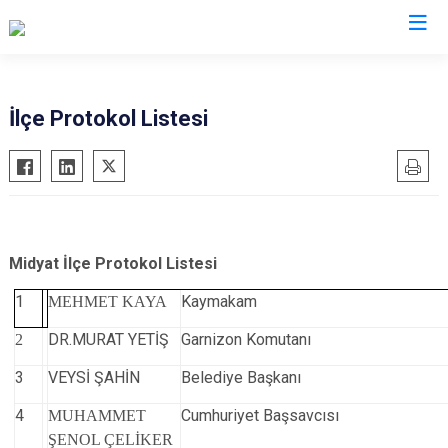
Mardin
İlçe Protokol Listesi
Dargeçit
Nusaybin
Derik
Ömerli
Kızıltepe
Savur
Mazıdağı
Yeşilli
Midyat İlçe Protokol Listesi
Midyat
Artuklu
1
Kaymakam
MEHMET KAYA
DR.MURAT YETİŞ
Garnizon Komutanı
2
3
VEYSİ ŞAHİN
Belediye Başkanı
4
Cumhuriyet Başsavcısı
MUHAMMET
ŞENOL ÇELİKER