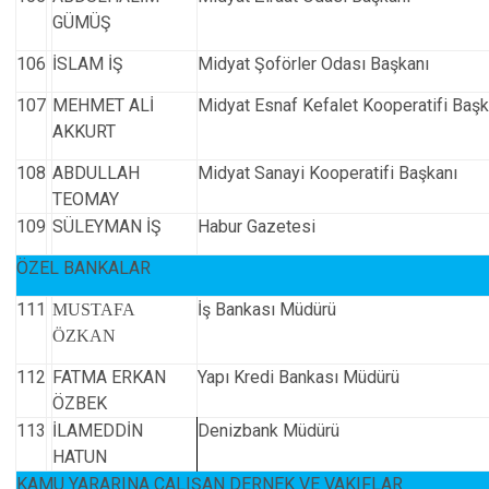
GÜMÜŞ
106
İSLAM İŞ
Midyat Şoförler Odası Başkanı
107
MEHMET ALİ
Midyat Esnaf Kefalet Kooperatifi Başk
AKKURT
108
ABDULLAH
Midyat Sanayi Kooperatifi Başkanı
TEOMAY
109
SÜLEYMAN İŞ
Habur Gazetesi
ÖZEL BANKALAR
111
İş Bankası Müdürü
MUSTAFA
ÖZKAN
112
FATMA ERKAN
Yapı Kredi Bankası Müdürü
ÖZBEK
113
İLAMEDDİN
Denizbank Müdürü
HATUN
KAMU YARARINA ÇALIŞAN DERNEK VE VAKIFLAR