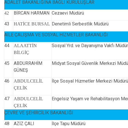
ADALET BAKANLIĞINA BAĞLI KURULUŞLAR
BİRCAN HARMAN
Cezaevi Müdürü
42
43
Denetimli Serbestlik Müdürü
HATİCE BURSAL
AİLE ÇALIŞMA VE SOSYAL HİZMETLER BAKANLIĞI
44
Sosyal Yrd. ve Dayanışma Vakfı Müdür
ALAATTİN
BİLGİÇ
45
ABDURRAHİM
Midyat Sosyal Güvenlik Merkezi Müdü
GÜNEŞ
46
İlçe Sosyal Hizmetler Merkezi Müdür
ABDULCELİL
ÇELİK
47
Engelsiz Yaşam ve Rehabilitasyon Me
ABDULCELİL
ÇELİK
ÇEVRE VE ŞEHİRCİLİK BAKANLIĞI
48
AZİZ ÇALI
İlçe Tapu Müdürü