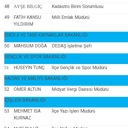
48
Kadastro Birim Sorumlusu
AYŞE BİLGİÇ
49
FATİH KANSU
Milli Emlak Müdürü
YILDIRIM
ENERJİ VE TABİİ KAYNAKLAR BAKANLIĞI
50
MAHSUM DOĞA
DEDAŞ İşletme Şefi
GENÇLİK VE SPOR BAKANLIĞI
HÜSEYİN TUNÇ
İlçe Gençlik ve Spor Müdürü
51
HAZİNE VE MALİYE BAKANLIĞI
52
ÖMER ALTUN
Midyat Vergi Dairesi Müdürü
İÇİŞLERİ BAKANLIĞI
53
MEHMET İSA
İlçe Yazı İşleri Müdürü
KURNAZ