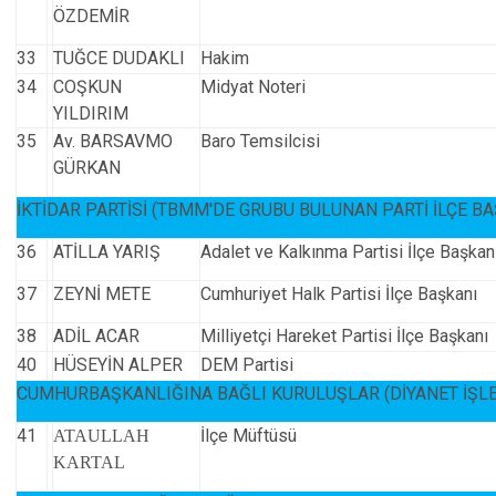
ÖZDEMİR
33
TUĞCE DUDAKLI
Hakim
34
COŞKUN
Midyat Noteri
YILDIRIM
35
Av. BARSAVMO
Baro Temsilcisi
GÜRKAN
İKTİDAR PARTİSİ (TBMM'DE GRUBU BULUNAN PARTİ İLÇE B
36
ATİLLA YARIŞ
Adalet ve Kalkınma Partisi İlçe Başkan
37
ZEYNİ METE
Cumhuriyet Halk Partisi İlçe Başkanı
38
ADİL ACAR
Milliyetçi Hareket Partisi İlçe Başkanı
40
HÜSEYİN ALPER
DEM Partisi
CUMHURBAŞKANLIĞINA BAĞLI KURULUŞLAR (DİYANET İŞLE
41
İlçe Müftüsü
ATAULLAH
KARTAL