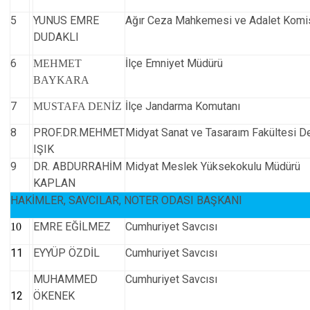
5
YUNUS EMRE
Ağır Ceza Mahkemesi ve Adalet Komi
DUDAKLI
6
İlçe Emniyet Müdürü
MEHMET
BAYKARA
7
İlçe Jandarma Komutanı
MUSTAFA DENİZ
8
PROF.DR.MEHMET
Midyat Sanat ve Tasaraım Fakültesi D
IŞIK
9
DR. ABDURRAHİM
Midyat Meslek Yüksekokulu Müdürü
KAPLAN
HAKİMLER, SAVCILAR, NOTER ODASI BAŞKANI
EMRE EĞİLMEZ
Cumhuriyet Savcısı
10
11
EYYÜP ÖZDİL
Cumhuriyet Savcısı
MUHAMMED
Cumhuriyet Savcısı
12
ÖKENEK