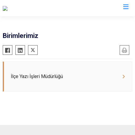
Mardin
Birimlerimiz
Dargeçit
Nusaybin
Derik
Ömerli
Kızıltepe
Savur
Mazıdağı
Yeşilli
İlçe Yazı İşleri Müdürlüğü
Midyat
Artuklu