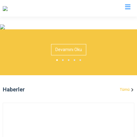
Mardin
Dargeçit
Nusaybin
Devamını Oku
Derik
Ömerli
Kızıltepe
Savur
Mazıdağı
Yeşilli
Midyat
Artuklu
Haberler
Tümü